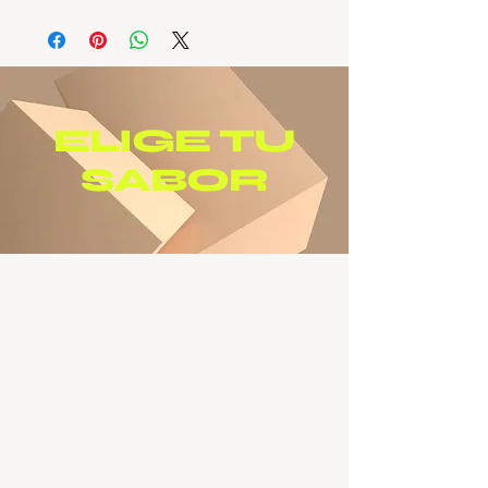
es único, con su propio diseño
jaspeado. Son el regalo perfecto
para el lector más apasionado.
ELIGE TU
SABOR